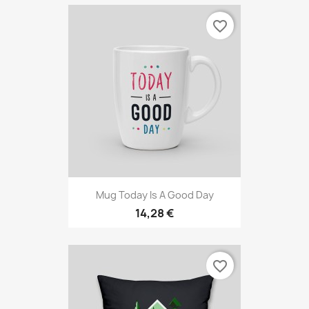
favorite_border
Mug Today Is A Good Day
14,28 €
favorite_border