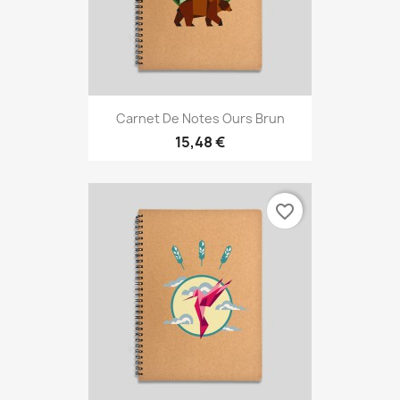
Carnet De Notes Ours Brun
15,48 €
favorite_border