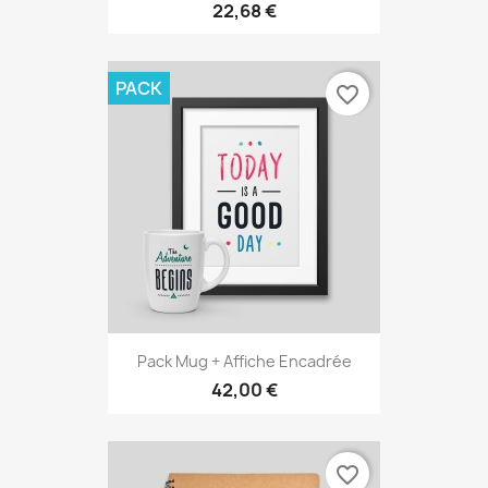
22,68 €
PACK
favorite_border
Pack Mug + Affiche Encadrée
42,00 €
favorite_border