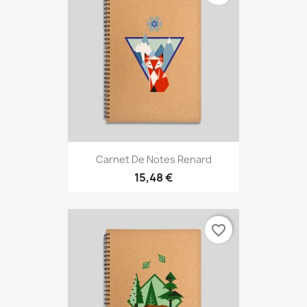
Carnet De Notes Renard
15,48 €
favorite_border