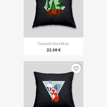
Coussin Ours Brun
22,68 €
favorite_border