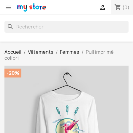
shopping_cart


(0)
search
Accueil
Vêtements
Femmes
Pull imprimé
colibri
-20%