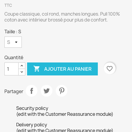
TTC
Coupe classique, col rond, manches longues. Pull 100%
coton avec intérieur brossé pour plus de confort.
Taille : S
Quantité

favorite_border
AJOUTER AU PANIER
Partager
Security policy
(edit with the Customer Reassurance module)
Delivery policy
(edit with the Customer Reassurance module)